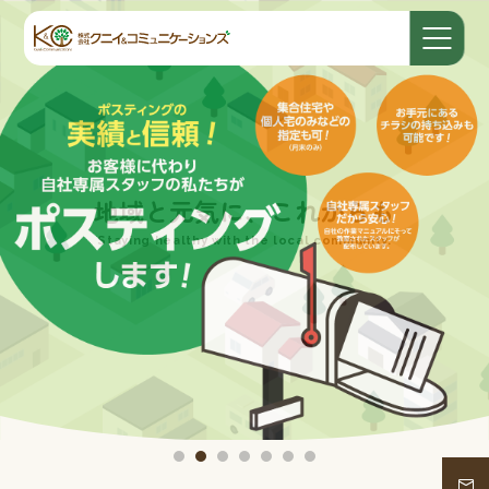
販売支援ツール
販売支援ツール
一般印刷物
地域と元気に、これからも
お客様に合った販促プランで売上アップ！
お客様に合った販促プランで売上アップ！
丁寧な打ち合わせ、高い印刷技術とスピード。
Staying healthy with the local community.
お客様とご相談しながらターゲットを
お客様とご相談しながらターゲットを
豊富な実績がお客様の想いを形にします。
絞り効果あるアプローチをご提案します。
絞り効果あるアプローチをご提案します。