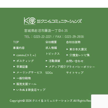
宮城県岩沼市藤浪一丁目4-35
TEL：0223-22-2221 / FAX：0223-29-2858
TOP
会社概要
自社出版物
事業内容
求人情報
東日本大震災
トピックス
commu(コミュ)
介護食レシピ集
ポスティング
活動実績
お問い合わせ
卒業証書
メディア紹介
プライバシーポリシー
メーリングサービス
SDGs
サイトマップ
一般印刷物
販売支援ツール
いわぬま飲食店マップ
Copyright© 2024 クニイ＆コミュニケーションズ All Rights Reserved.