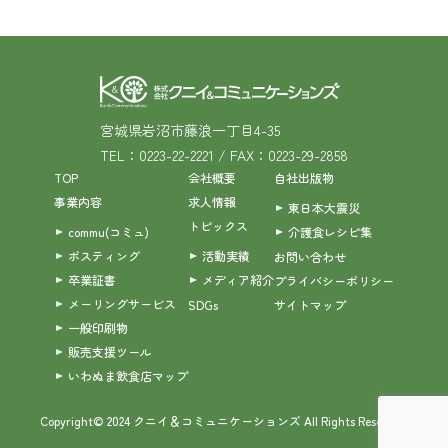
宮城県岩沼市藤浪一丁目4-35
TEL：0223-22-2221 / FAX：0223-29-2858
TOP
会社概要
自社出版物
事業内容
求人情報
東日本大震災
トピックス
commu(コミュ)
介護食レシピ集
ポスティング
活動実績
お問い合わせ
卒業証書
メディア紹介
プライバシーポリシー
メーリングサービス
SDGs
サイトマップ
一般印刷物
販売支援ツール
いわぬま飲食店マップ
Copyright© 2024 クニイ＆コミュニケーションズ All Rights Reserved.