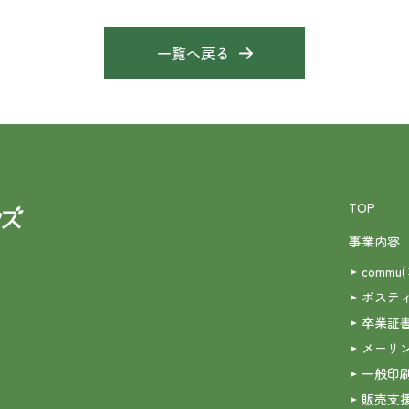
一覧へ戻る
TOP
事業内容
commu
ポステ
卒業証
メーリ
一般印
販売支