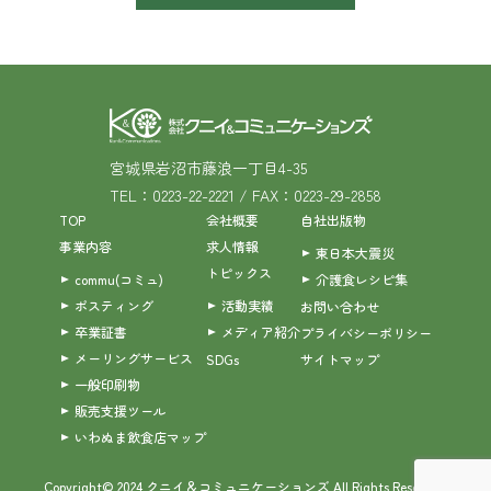
宮城県岩沼市藤浪一丁目4-35
TEL：0223-22-2221 / FAX：0223-29-2858
TOP
会社概要
自社出版物
事業内容
求人情報
東日本大震災
トピックス
commu(コミュ)
介護食レシピ集
ポスティング
活動実績
お問い合わせ
卒業証書
メディア紹介
プライバシーポリシー
メーリングサービス
SDGs
サイトマップ
一般印刷物
販売支援ツール
いわぬま飲食店マップ
Copyright© 2024 クニイ＆コミュニケーションズ All Rights Reserved.