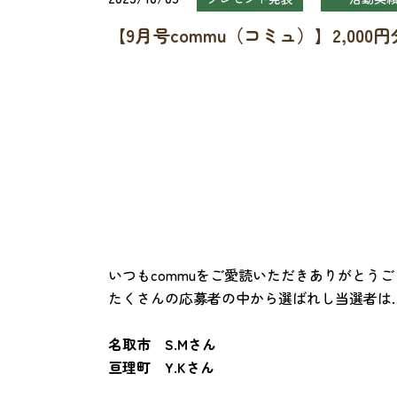
【9月号commu（コミュ）】2,00
いつもcommuをご愛読いただきありがとう
たくさんの応募者の中から選ばれし当選者は
名取市 S.Mさん
亘理町 Y.Kさん