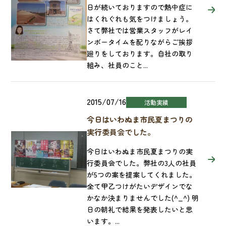
日が続いておりますので熱中症に
はくれぐれも気をつけましょう。
さて弊社では営業スタッフがレイ
ンボータイムを配りながらご挨拶
廻りをしております。自社の取り
組み、社員のこと...
2015/07/16
活動実績
今日はいわぬま市民夏まつりの
実行委員会でした。
今日はいわぬま市民夏まつりの実
行委員会でした。弊社の3人の社員
が5つの案を提案してくれました。
全て甲乙つけがたいデザインでな
かなか決まりませんでした(^_^) 明
日の朝礼で結果を発表したいと思
います。...