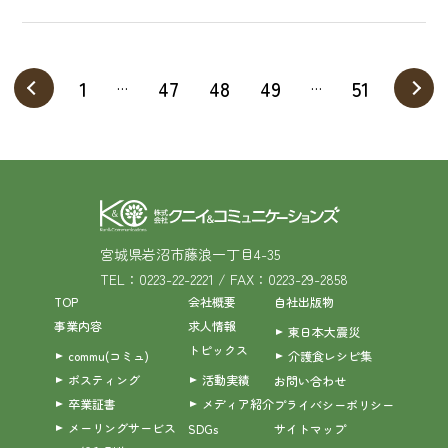
1
…
47
48
49
…
51
宮城県岩沼市藤浪一丁目4-35
TEL：0223-22-2221 / FAX：0223-29-2858
TOP
会社概要
自社出版物
事業内容
求人情報
東日本大震災
トピックス
commu(コミュ)
介護食レシピ集
ポスティング
活動実績
お問い合わせ
卒業証書
メディア紹介
プライバシーポリシー
メーリングサービス
SDGs
サイトマップ