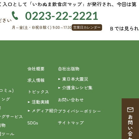
く入口として「いわぬま飲食店マップ」が発行され、今回は第
0223-22-2221
ださい
を得て発行することができました。スマホやＷＥＢでは見られ
月～金
(土・日祝日除く)
9:00～17:30
営業日カレンダー
会社概要
自社出版物
東日本大震災
求人情報
介護食レシピ集
(コミュ)
トピックス
ィング
お問い合わせ
活動実績
書
メディア紹介
プライバシーポリシー
ングサービス
お問い合わせ
SDGs
サイトマップ
刷物
援ツール