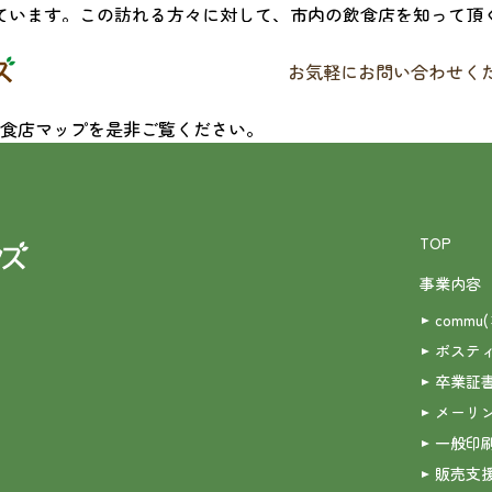
れています。この訪れる方々に対して、市内の飲食店を知って頂
お気軽にお問い合わせく
いう願いのもと、各お店の方々と、岩沼市観光物産協会の協力
食店マップを是非ご覧ください。
TOP
事業内容
commu
ポステ
卒業証
メーリ
一般印
販売支