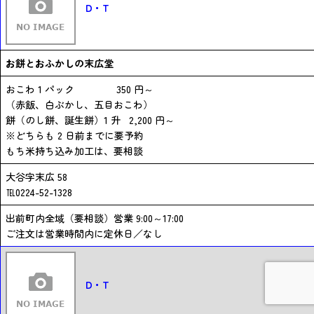
D・T
お餅とおふかしの末広堂
おこわ 1 パック 350 円～
（赤飯、白ぶかし、五目おこわ）
餅（のし餅、誕生餅）1 升 2,200 円～
※どちらも 2 日前までに要予約
もち米持ち込み加工は、要相談
大谷字末広 58
℡0224-52-1328
出前町内全域（要相談）営業 9:00～17:00
ご注文は営業時間内に定休日／なし
D・T