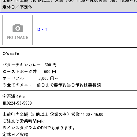
出前町内全域（10 個以上）営業（昼）11:30～14:00営業（夜）18:00～20:
定休日／不定休
D・T
O’s cafe
バターチキンカレー 600 円
ローストポーク丼 600 円
オードブル 3,000 円～
※全てのメニュー前日まで要予約当日予約は要相談
字西浦 49-5
℡0224-53-5939
出前町内全域（5 個以上 企業のみ）営業 11:00～16:00
ご注文は営業時間内に
※インスタグラムのDMでも承ります。
定休日／火曜