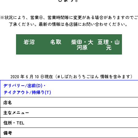
※状況により、営業日、営業時間等に変更がある場合がありますのでご
了承ください。最新の情報は各店舗にお問い合わせください。
岩沼
名取
柴田・大
亘理・山
河原
元
柴田
2020 年 6 月 10 日現在（#しばたおうちごはん 情報を含みます）
デリバリー/出前(D)・
テイクアウト/持帰り(T)
店名
主なメニュー
住所・TEL
備考