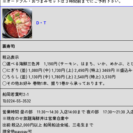
※オードブル・おつまみセットは３時間前までにご予約下さい。
D・T
蓑寿司
税込表示
◯選べる海鮮三色丼 1,190円 (サーモン、はまち、いか、めかぶ
◯にぎり (並) 1,080円 (中) 1,730円 (上) 2,490円 (特上) 3
◯ちらし (並) 1,130円 (中) 1,780円 (上) 2,540円 (特上) 3,510円
◯その他お好み 巻物1本、握り1巻から承っております。
船岡若葉町2-1
℡0224-55-3532
営業時間 昼の部 11:30〜14:30 入店14:00まで 夜の部 17:30〜21:30
※現在のせ放題海鮮丼は営業自粛中
出前:税込2,000円以上 船岡船迫全域、三名生まで
現金他paypay可