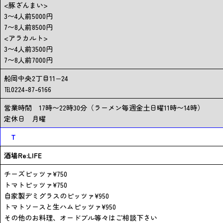
<豚ざんまい>
3〜4人前5000円
7〜8人前8500円
<アラカルト>
3〜4人前3500円
7〜8人前7000円
船岡中央2丁目11−24
℡0224-87-6166
営業時間 17時〜22時30分（ラーメン毎週金土日曜11時〜14時）
定休日 月曜
T
酒場Re:LIFE
チーズピッツァ¥750
トマトピッツァ¥750
自家製デミグラスのピッツァ¥950
トマトソースと生ハムピッツァ¥950
その他のお料理、オードブル等々はご相談下さい