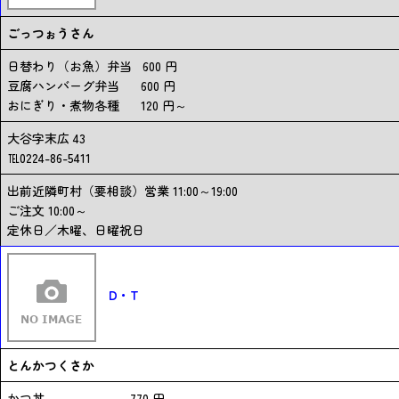
ごっつぉうさん
日替わり（お魚）弁当 600 円
豆腐ハンバーグ弁当 600 円
おにぎり・煮物各種 120 円～
大谷字末広 43
℡0224-86-5411
出前近隣町村（要相談）営業 11:00～19:00
ご注文 10:00～
定休日／木曜、日曜祝日
D・T
とんかつくさか
かつ丼 770 円