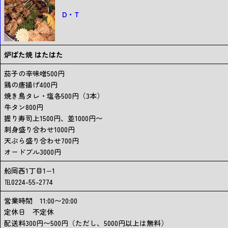
D・T
炉ばた焼 はたはた
茄子の辛味噌500円
鶏の唐揚げ400円
焼き鳥タレ・塩各500円（3本）
牛タン800円
握り寿司上1500円、並1000円〜
刺身盛り合わせ1000円
天ぷら盛り合わせ700円
オードブル3000円
船岡西1丁目1−1
℡0224-55-2774
営業時間 11:00〜20:00
定休日 不定休
配送料300円〜500円（ただし、5000円以上は無料）