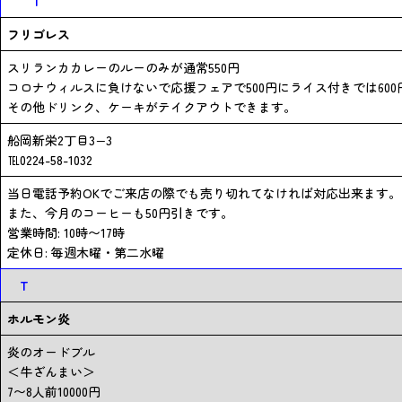
T
フリゴレス
スリランカカレーのルーのみが通常550円
コロナウィルスに負けないで応援フェアで500円にライス付きでは60
その他ドリンク、ケーキがテイクアウトできます。
船岡新栄2丁目3−3
℡0224-58-1032
当日電話予約OKでご来店の際でも売り切れてなければ対応出来ます。
また、今月のコーヒーも50円引きです。
営業時間: 10時〜17時
定休日: 毎週木曜・第二水曜
T
ホルモン炎
炎のオードブル
＜牛ざんまい＞
7〜8人前10000円